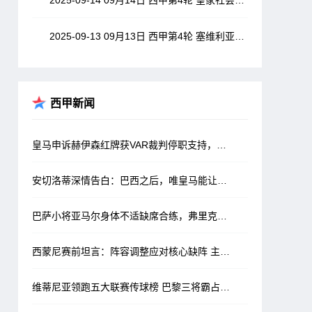
2025-09-14 09月14日 西甲第4轮 皇家社会vs皇家马德里 全场录像
2025-09-13 09月13日 西甲第4轮 塞维利亚vs埃尔切 全场录像
西甲新闻
皇马申诉赫伊森红牌获VAR裁判停职支持，西媒称有望解禁
安切洛蒂深情告白：巴西之后，唯皇马能让我重执教鞭
巴萨小将亚马尔身体不适缺席合练，弗里克发布会或将说明情况
西蒙尼赛前坦言：阵容调整应对核心缺阵 主场需球迷鼎力支持
维蒂尼亚领跑五大联赛传球榜 巴黎三将霸占前四