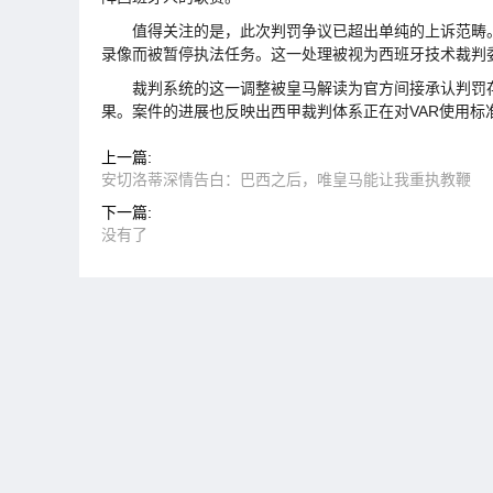
值得关注的是，此次判罚争议已超出单纯的上诉范畴。最
录像而被暂停执法任务。这一处理被视为西班牙技术裁判
裁判系统的这一调整被皇马解读为官方间接承认判罚存
果。案件的进展也反映出西甲裁判体系正在对VAR使用标
上一篇:
安切洛蒂深情告白：巴西之后，唯皇马能让我重执教鞭
下一篇:
没有了