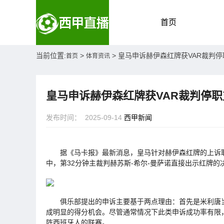
首页
当前位置:
>
> 皇马申诉赫伊森红牌获VAR裁判
首页
体育资讯
皇马申诉赫伊森红牌获VAR裁判停
发布时间： 2025-09-14
西甲新闻
据《马卡报》最新消息，皇马针对赫伊森红牌的上诉取
中，第32分钟主裁判赫苏斯-希尔-曼萨诺直接出示红牌
俱乐部提出的申诉主要基于两点理由：首先是米利唐当
成明显的得分机会。尽管通常情况下此类申诉成功率有限
阵西班牙人的联赛。