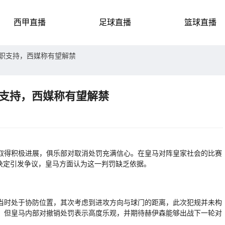
西甲直播
足球直播
篮球直播
停职支持，西媒称有望解禁
职支持，西媒称有望解禁
得积极进展，俱乐部对取消处罚充满信心。在皇马对阵皇家社会的比赛
的决定引发争议，皇马方面认为这一判罚缺乏依据。
时处于协防位置，其次考虑到进攻方向与球门的距离，此次犯规并未构
，但皇马内部对撤销处罚表示高度乐观，并期待赫伊森能够出战下一轮对