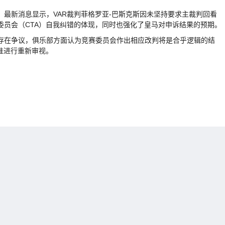
新消息显示，VAR裁判菲格罗亚-巴斯克斯因未坚持要求主裁判回看
委员会（CTA）自我纠错的体现，同时也强化了皇马对申诉结果的预期。
在争议，俱乐部方面认为竞赛委员会作出相应改判将是合乎逻辑的结
准进行重新审视。