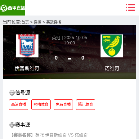
当前位置:
>
>
首页
直播
英冠直播
英冠 | 2025-10-05
19:00
-
0
0
伊普斯维奇
诺维奇
信号源
高清直播
咪咕体育
免费直播
腾讯体育
赛事源
【赛事名称】
英冠 伊普斯维奇 VS 诺维奇